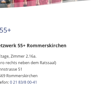
 55+
tzwerk 55+ Rommerskirchen
Etage, Zimmer 2.16a.
üro rechts neben dem Ratssaal)
hnstrasse 51
569 Rommerskirchen
lefon:
0 21 83/8 00-41