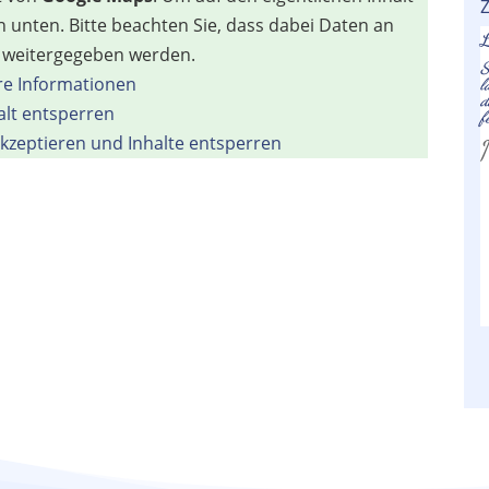
Z
on unten. Bitte beachten Sie, dass dabei Daten an
L
r weitergegeben werden.
S
re Informationen
l
d
alt entsperren
f
akzeptieren und Inhalte entsperren