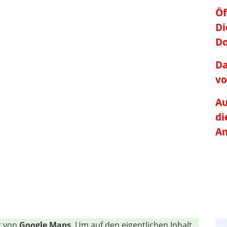
Öf
Di
Do
Da
vo
Au
di
An
t von
Google Maps
. Um auf den eigentlichen Inhalt