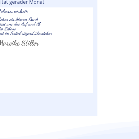
itat gerader Monat
ebensweisheit
chon ein kleiner Dank
ässt uns das Auf und Ab
es Lebens
est im Sattel sitzend überstehen
Mareike Stiller